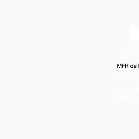
MFR de l
50 avenue
45100 OR
Tel :
02 38
Email:
con