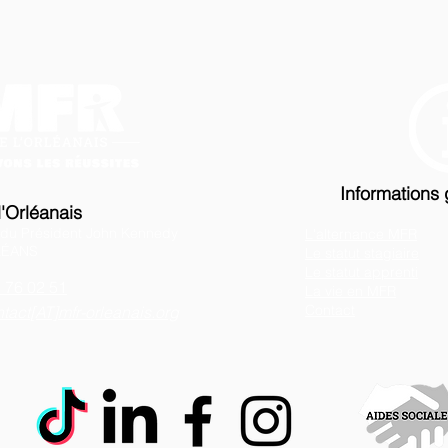
Informations
'Orléanais
 du Président John Kennedy
L'alternance MFR
LÉANS
Le statut stagiaire
Le statut apprenti
 76 02 51
La vie en MFR
Contact
tact
[AT]mfr-orleanais.org