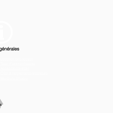
 générales
Location des locaux
Taxe d'apprentissage
Accessibilité PSH
CGV & Règlements Intérieurs
Mentions légales