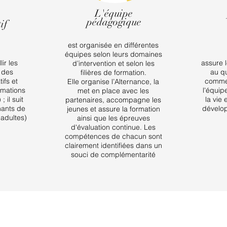
L'équipe
e
pédagogique
if
est organisée en différentes
équipes selon leurs domaines
ir les
assure 
d’intervention et selon les
r des
au qu
filières de formation.
ifs et
comme
Elle organise l’Alternance, la
rmations
l'équip
met en place avec les
; il suit
la vie
partenaires, accompagne les
nants de
dévelo
jeunes et assure la formation
(adultes)
ainsi que les épreuves
d'évaluation continue. Les
compétences de chacun sont
clairement identifiées dans un
souci de complémentarité