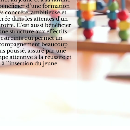
bénéficier d’une formation
ès concrète, ambitieuse et
crée dans les attentes d’un
itoire.
C’est aussi bénéficier
une structure aux effectifs
restreints qui permet un
compagnement beaucoup
us poussé, assuré par une
pe attentive à la réussite et
à l’insertion du jeune.