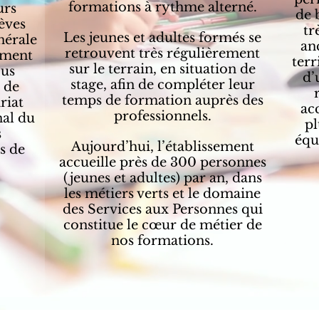
formations à rythme alterné.
urs
de 
lèves
tr
Les jeunes et adultes formés se
nérale
an
retrouvent très régulièrement
sement
terr
sur le terrain, en situation de
ous
d’
stage, afin de compléter leur
e de
temps de formation auprès des
riat
ac
professionnels.
nal du
pl
s
équi
Aujourd’hui, l’établissement
s de
accueille près de 300 personnes
(jeunes et adultes) par an, dans
les métiers verts et le domaine
des Services aux Personnes qui
constitue le cœur de métier de
nos formations.