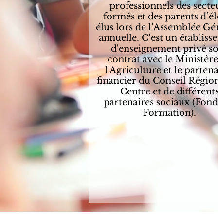
professionnels des secte
formés et des parents d’é
élus lors de l’Assemblée Gé
annuelle. C’est un établis
d'enseignement privé s
contrat avec le Ministèr
l'Agriculture et le partena
financier du Conseil Régio
Centre et de différent
partenaires sociaux (Fond
Formation).