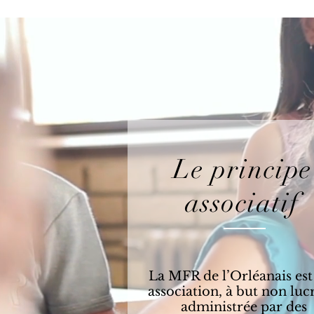
Le principe
associatif
La MFR de l’Orléanais est
association, à but non lucr
administrée par des