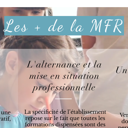
Les + de la MFR
L'alternance et la
Un
mise en situation
professionnelle
La spécificité de l’établissement
 une
Ven
repose sur le fait que toutes les
atif,
do
formations dispensées sont des
per