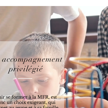
 accompagnement
privilégié
ir se former à la MFR, est
nc un choix exigeant, qui
met au jeune et à sa famille